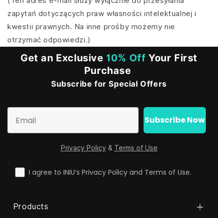
(Ten adres e-mail służy wyłącznie do przesyłania
zapytań dotyczących praw własności intelektualnej i
kwestii prawnych. Na inne prośby możemy nie
otrzymać odpowiedzi.)
Get an Exclusive
10% Off
Your First
Purchase
Subscribe for Special Offers
Email
Subscribe Now
Privacy Policy
&
Terms of Use
check
I agree to INIU’s Privacy Policy and Terms of Use.
Products