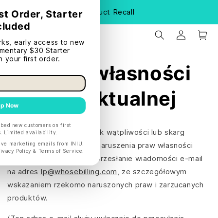
S
Product Recall
Prawa własności
intelektualnej
W przypadku jakichkolwiek wątpliwości lub skarg
dotyczących możliwego naruszenia praw własności
intelektualnej prosimy o przesłanie wiadomości e-mail
na adres
Ip@whosebilling.com
, ze szczegółowym
wskazaniem rzekomo naruszonych praw i zarzucanych
produktów.