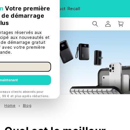
Les soldes d'été sont arrivés !
Économisez jusqu'à 42 % — et
bénéficiez d'une réduction supplémentaire de 20 $
| Achetez
maintenant
Home
Blog