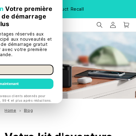
Les soldes d'été sont arrivés !
Économisez jusqu'à 42 % — et
bénéficiez d'une réduction supplémentaire de 20 $
| Achetez
maintenant
Home
Blog