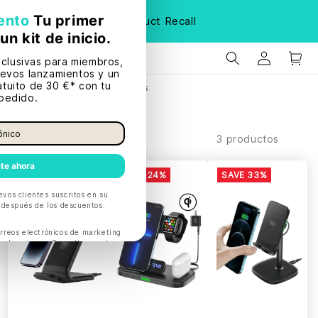
Product Recall
Home
Para iPhones y más
Filtrar y ordenar
3 productos
SAVE 33%
SAVE 24%
SAVE 33%