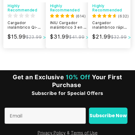
Highly
Highly
Highly
Recommended
Recommended
Recommended
(
614
)
(
632
)
Cargador
INIU Cargador
Cargador
inalámbrico Qi-
inalámbrico 3 en 1
inalámbrico rápido
certificado de INIU
de 15 W, para
ajustable 15W de
$15.99
$31.99
$21.99
I211 15W con la luz
iPhone, Apple
INIU I212
$23.99
$41.99
$32.99
adaptable Sleep-
Watch y AirPods.
Friendly
Get an Exclusive
10% Off
Your First
Purchase
Subscribe for Special Offers
Email
Subscribe Now
Privacy Policy
&
Terms of Use